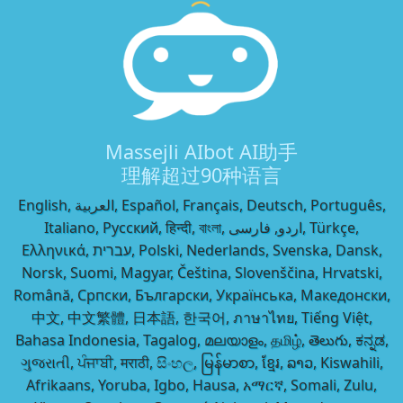
Massejli AIbot AI助手
理解超过90种语言
English, العربية, Español, Français, Deutsch, Português,
Italiano, Русский, हिन्दी, বাংলা, اردو, فارسی, Türkçe,
Ελληνικά, עברית, Polski, Nederlands, Svenska, Dansk,
Norsk, Suomi, Magyar, Čeština, Slovenščina, Hrvatski,
Română, Српски, Български, Українська, Македонски,
中文, 中文繁體, 日本語, 한국어, ภาษาไทย, Tiếng Việt,
Bahasa Indonesia, Tagalog, മലയാളം, தமிழ், తెలుగు, ಕನ್ನಡ,
ગુજરાતી, ਪੰਜਾਬੀ, मराठी, සිංහල, မြန်မာစာ, ខ្មែរ, ລາວ, Kiswahili,
Afrikaans, Yoruba, Igbo, Hausa, አማርኛ, Somali, Zulu,