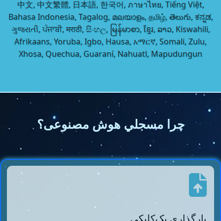
中文, 中文繁體, 日本語, 한국어, ภาษาไทย, Tiếng Việt,
Bahasa Indonesia, Tagalog, മലയാളം, தமிழ், తెలుగు, ಕನ್ನಡ,
ગુજરાતી, ਪੰਜਾਬੀ, मराठी, සිංහල, မြန်မာစာ, ខ្មែរ, ລາວ, Kiswahili,
Afrikaans, Yoruba, Igbo, Hausa, አማርኛ, Somali, Zulu,
Xhosa, Quechua, Guaraní, Nahuatl, Mapudungun
چرا مسجلي هوش مصنوعی؟
بارگذاری یک‌کلیکی