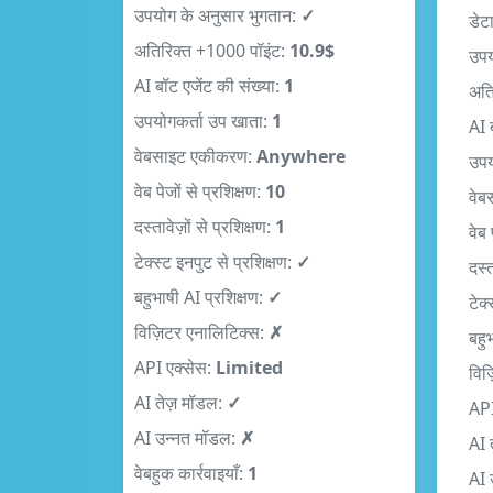
अतिरिक्त +1000 पॉइंट:
10.9$
उपय
AI बॉट एजेंट की संख्या:
1
अति
उपयोगकर्ता उप खाता:
1
AI 
वेबसाइट एकीकरण:
Anywhere
उपय
वेब पेजों से प्रशिक्षण:
10
वेब
दस्तावेज़ों से प्रशिक्षण:
1
वेब 
टेक्स्ट इनपुट से प्रशिक्षण:
✓
दस्त
बहुभाषी AI प्रशिक्षण:
✓
टेक्
विज़िटर एनालिटिक्स:
✗
बहु
API एक्सेस:
Limited
विज
AI तेज़ मॉडल:
✓
API
AI उन्नत मॉडल:
✗
AI 
वेबहुक कार्रवाइयाँ:
1
AI 
सहायता:
Email
वेबह