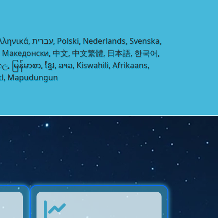
їнська, Македонски, 中文, 中文繁體, 日本語, 한국어,
 မြန်မာစာ, ខ្មែរ, ລາວ, Kiswahili, Afrikaans,
atl, Mapudungun