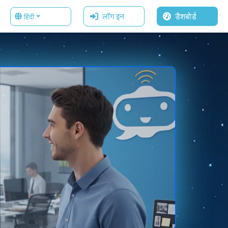
लॉग इन
डैशबोर्ड
हिंदी
Auto