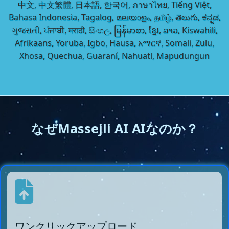
中文, 中文繁體, 日本語, 한국어, ภาษาไทย, Tiếng Việt,
Bahasa Indonesia, Tagalog, മലയാളം, தமிழ், తెలుగు, ಕನ್ನಡ,
ગુજરાતી, ਪੰਜਾਬੀ, मराठी, සිංහල, မြန်မာစာ, ខ្មែរ, ລາວ, Kiswahili,
Afrikaans, Yoruba, Igbo, Hausa, አማርኛ, Somali, Zulu,
Xhosa, Quechua, Guaraní, Nahuatl, Mapudungun
なぜMassejli AI AIなのか？
ワンクリックアップロード