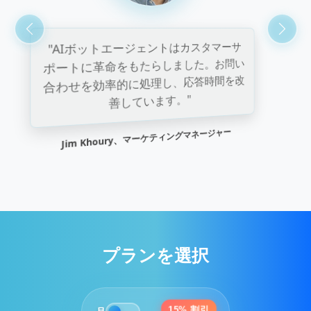
"ボットエージェントの導入以来、生産
性が大幅に向上しました。使いやすく、
シームレスに統合できます。"
Sarah Yousef、オペレーションディレクター
プランを選択
15% 割引
月
年額