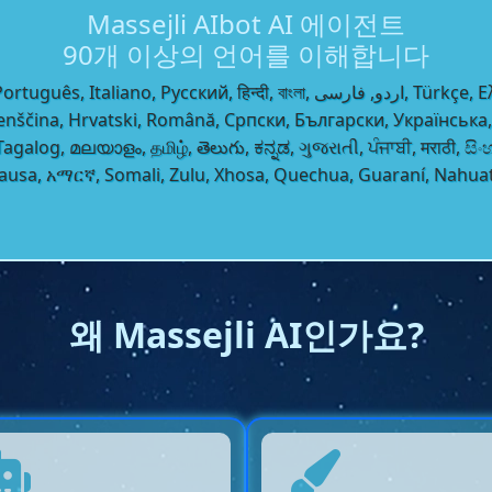
Massejli AIbot AI 에이전트
90개 이상의 언어를 이해합니다
Slovenščina, Hrvatski, Română, Српски, Български, Укра
log, മലയാളം, தமிழ், తెలుగు, ಕನ್ನಡ, ગુજરાતી, ਪੰਜਾਬੀ, मराठी, සිංහල,
Hausa, አማርኛ, Somali, Zulu, Xhosa, Quechua, Guaraní, Nahu
왜 Massejli AI인가요?