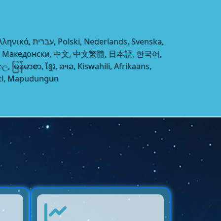
їнська, Македонски, 中文, 中文繁體, 日本語, 한국어,
 မြန်မာစာ, ខ្មែរ, ລາວ, Kiswahili, Afrikaans,
atl, Mapudungun